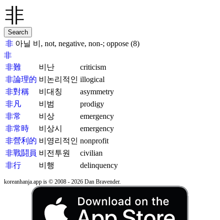
非
아닐 비, not, negative, non-; oppose (8)
非
非難
비난
criticism
非論理的
비논리적인
illogical
非對稱
비대칭
asymmetry
非凡
비범
prodigy
非常
비상
emergency
非常時
비상시
emergency
非營利的
비영리적인
nonprofit
非戰鬪員
비전투원
civilian
非行
비행
delinquency
koreanhanja.app is © 2008 - 2026 Dan Bravender.