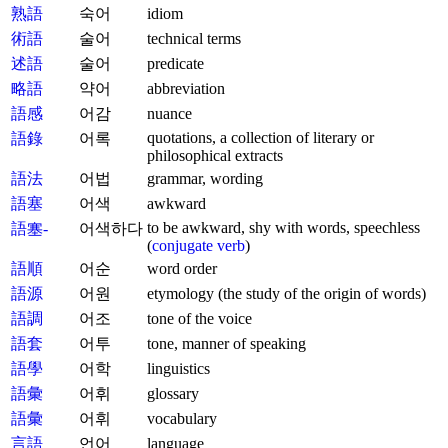
熟語
숙어
idiom
術語
술어
technical terms
述語
술어
predicate
略語
약어
abbreviation
語感
어감
nuance
quotations, a collection of literary or
語錄
어록
philosophical extracts
語法
어법
grammar, wording
語塞
어색
awkward
to be awkward, shy with words, speechless
語塞-
어색하다
(
conjugate verb
)
語順
어순
word order
語源
어원
etymology (the study of the origin of words)
語調
어조
tone of the voice
語套
어투
tone, manner of speaking
語學
어학
linguistics
語彙
어휘
glossary
語彙
어휘
vocabulary
言語
언어
language