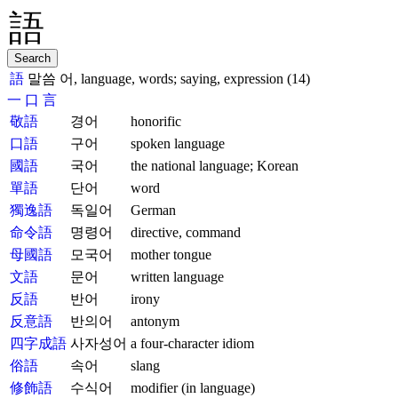
語
말씀 어, language, words; saying, expression (14)
一
口
言
敬語
경어
honorific
口語
구어
spoken language
國語
국어
the national language; Korean
單語
단어
word
獨逸語
독일어
German
命令語
명령어
directive, command
母國語
모국어
mother tongue
文語
문어
written language
反語
반어
irony
反意語
반의어
antonym
四字成語
사자성어
a four-character idiom
俗語
속어
slang
修飾語
수식어
modifier (in language)