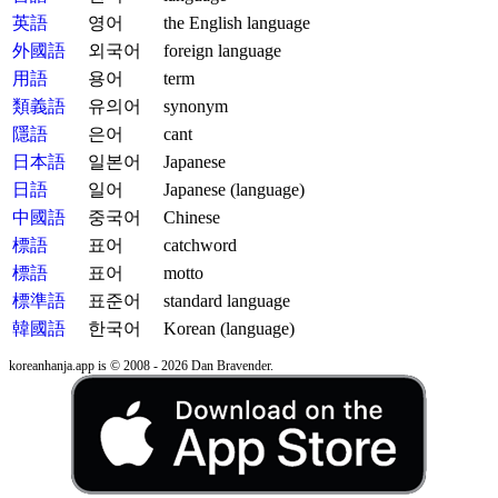
英語
영어
the English language
外國語
외국어
foreign language
用語
용어
term
類義語
유의어
synonym
隱語
은어
cant
日本語
일본어
Japanese
日語
일어
Japanese (language)
中國語
중국어
Chinese
標語
표어
catchword
標語
표어
motto
標準語
표준어
standard language
韓國語
한국어
Korean (language)
koreanhanja.app is © 2008 - 2026 Dan Bravender.