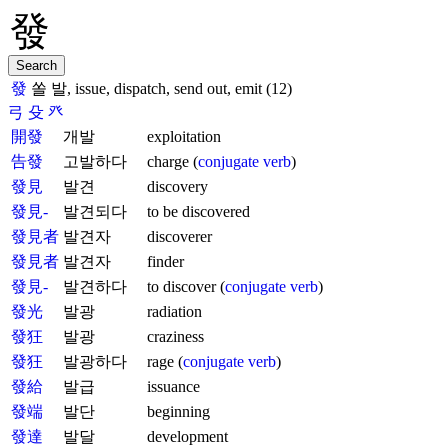
發
쏠 발, issue, dispatch, send out, emit (12)
弓
殳
癶
開發
개발
exploitation
告發
고발하다
charge (
conjugate verb
)
發見
발견
discovery
發見-
발견되다
to be discovered
發見者
발견자
discoverer
發見者
발견자
finder
發見-
발견하다
to discover (
conjugate verb
)
發光
발광
radiation
發狂
발광
craziness
發狂
발광하다
rage (
conjugate verb
)
發給
발급
issuance
發端
발단
beginning
發達
발달
development