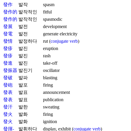
發作
발작
spasm
發作的
발작적인
fitful
發作的
발작적인
spasmodic
發展
발전
development
發電
발전
generate electricity
發情
발정하다
rut (
conjugate verb
)
發疹
발진
eruption
發疹
발진
rash
發進
발진
take-off
發振器
발진기
oscillator
發破
발파
blasting
發砲
발포
firing
發表
발표
announcement
發表
발표
publication
發汗
발한
sweating
發火
발화
firing
發火
발화
ignition
發揮-
발휘하다
display, exhibit (
conjugate verb
)