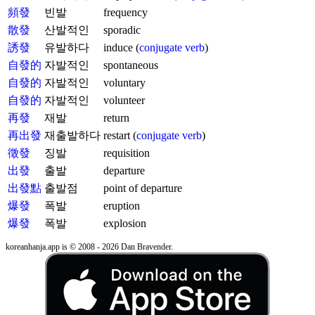
頻發
빈발
frequency
散發
산발적인
sporadic
誘發
유발하다
induce (
conjugate verb
)
自發的
자발적인
spontaneous
自發的
자발적인
voluntary
自發的
자발적인
volunteer
再發
재발
return
再出發
재출발하다
restart (
conjugate verb
)
徵發
징발
requisition
出發
출발
departure
出發點
출발점
point of departure
爆發
폭발
eruption
爆發
폭발
explosion
koreanhanja.app is © 2008 - 2026 Dan Bravender.