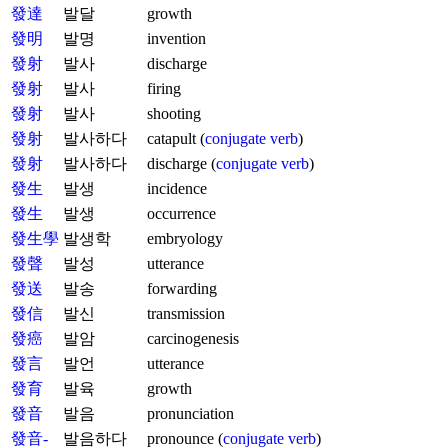
發達
발달
growth
發明
발명
invention
發射
발사
discharge
發射
발사
firing
發射
발사
shooting
發射
발사하다
catapult (
conjugate verb
)
發射
발사하다
discharge (
conjugate verb
)
發生
발생
incidence
發生
발생
occurrence
發生學
발생학
embryology
發聲
발성
utterance
發送
발송
forwarding
發信
발신
transmission
發癌
발암
carcinogenesis
發言
발언
utterance
發育
발육
growth
發音
발음
pronunciation
發音-
발음하다
pronounce (
conjugate verb
)