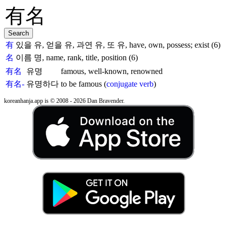
有
있을 유, 얻을 유, 과연 유, 또 유, have, own, possess; exist (6)
名
이름 명, name, rank, title, position (6)
有名
유명
famous, well-known, renowned
有名-
유명하다
to be famous (
conjugate verb
)
koreanhanja.app is © 2008 - 2026 Dan Bravender.