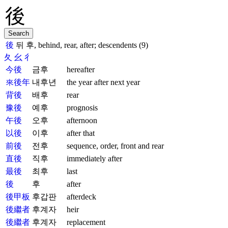
後
뒤 후, behind, rear, after; descendents (9)
夂
幺
彳
今後
금후
hereafter
來後年
내후년
the year after next year
背後
배후
rear
豫後
예후
prognosis
午後
오후
afternoon
以後
이후
after that
前後
전후
sequence, order, front and rear
直後
직후
immediately after
最後
최후
last
後
후
after
後甲板
후갑판
afterdeck
後繼者
후계자
heir
後繼者
후계자
replacement