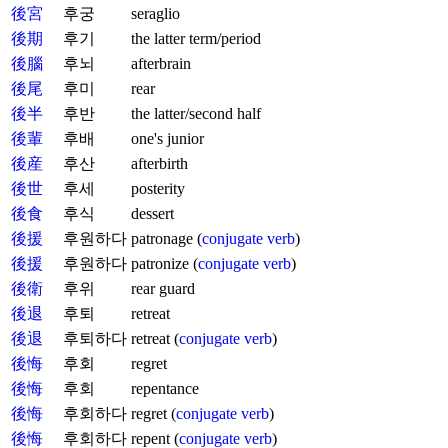
後宮
후궁
seraglio
後期
후기
the latter term/period
後腦
후뇌
afterbrain
後尾
후미
rear
後半
후반
the latter/second half
後輩
후배
one's junior
後産
후산
afterbirth
後世
후세
posterity
後食
후식
dessert
後援
후원하다
patronage (
conjugate verb
)
後援
후원하다
patronize (
conjugate verb
)
後衛
후위
rear guard
後退
후퇴
retreat
後退
후퇴하다
retreat (
conjugate verb
)
後悔
후회
regret
後悔
후회
repentance
後悔
후회하다
regret (
conjugate verb
)
後悔
후회하다
repent (
conjugate verb
)