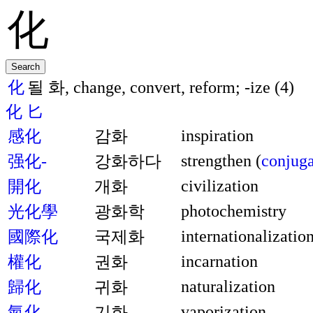
化
될 화, change, convert, reform; -ize (4)
化
匕
inspiration
感化
감화
strengthen (
conjuga
强化-
강화하다
civilization
開化
개화
photochemistry
光化學
광화학
internationalizatio
國際化
국제화
incarnation
權化
권화
naturalization
歸化
귀화
vaporization
氣化
기화