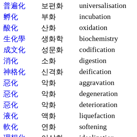
universalisation
普遍化
보편화
incubation
孵化
부화
oxidation
酸化
산화
biochemistry
生化學
생화학
codification
成文化
성문화
digestion
消化
소화
deification
神格化
신격화
aggravation
惡化
악화
degeneration
惡化
악화
deterioration
惡化
악화
liquefaction
液化
액화
softening
軟化
연화