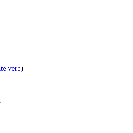
te verb
)
n