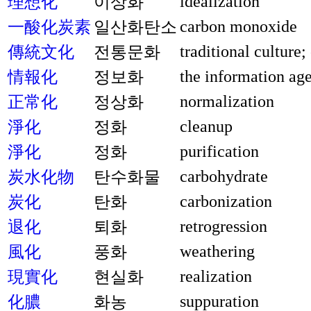
idealization
理想化
이상화
carbon monoxide
一酸化炭素
일산화탄소
traditional culture;
傳統文化
전통문화
the information ag
情報化
정보화
normalization
正常化
정상화
cleanup
淨化
정화
purification
淨化
정화
carbohydrate
炭水化物
탄수화물
carbonization
炭化
탄화
retrogression
退化
퇴화
weathering
風化
풍화
realization
現實化
현실화
suppuration
化膿
화농