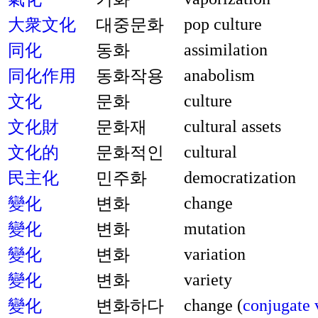
pop culture
大衆文化
대중문화
assimilation
同化
동화
anabolism
同化作用
동화작용
culture
文化
문화
cultural assets
文化財
문화재
cultural
文化的
문화적인
democratization
民主化
민주화
change
變化
변화
mutation
變化
변화
variation
變化
변화
variety
變化
변화
change (
conjugate 
變化
변화하다