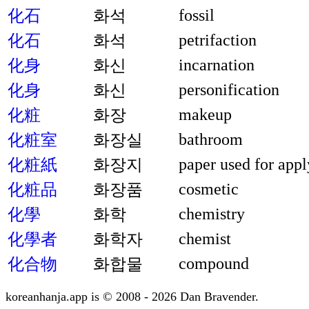
fossil
化石
화석
petrifaction
化石
화석
incarnation
化身
화신
personification
化身
화신
makeup
化粧
화장
bathroom
化粧室
화장실
paper used for app
化粧紙
화장지
cosmetic
化粧品
화장품
chemistry
化學
화학
chemist
化學者
화학자
compound
化合物
화합물
koreanhanja.app is © 2008 - 2026 Dan Bravender.