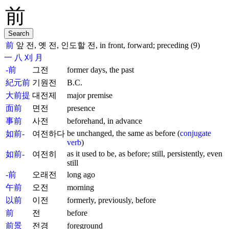
前
앞 전, 옛 전, 인도할 전, in front, forward; preceding (9)
一
八
刈
月
-前
그전
former days, the past
紀元前
기원전
B.C.
大前提
대전제
major premise
面前
면전
presence
事前
사전
beforehand, in advance
be unchanged, the same as before (
conjugate
如前-
여전하다
verb
)
as it used to be, as before; still, persistently, even
如前-
여전히
still
-前
오래전
long ago
午前
오전
morning
以前
이전
formerly, previously, before
前
전
before
前景
전경
foreground