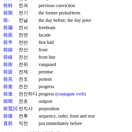
前科
전과
previous conviction
前期
전기
the former period/term
前-
전날
the day before, the day prior
前腦
전뇌
forebrain
前面
전면
facade
前半
전반
first half
前線
전선
front
前線
전선
front line
前衛
전위
vanguard
前提
전제
premise
前兆
전조
portent
前進
전진
progress
前進
전진하다
progress (
conjugate verb
)
前哨
전초
outpost
前置詞
전치사
preposition
前後
전후
sequence, order, front and rear
直前
직전
just immediately before