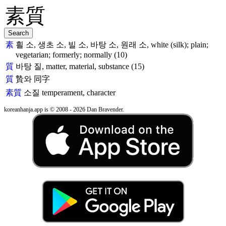
素
흴 소, 생초 소, 빌 소, 바탕 소, 원래 소, white (silk); plain;
vegetarian; formerly; normally (10)
質
바탕 질, matter, material, substance (15)
質
贄와 同字
素質
소질
temperament, character
koreanhanja.app is © 2008 - 2026 Dan Bravender.