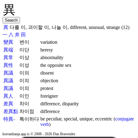
異
다를 이, 괴이할 이, 나눌 이, different, unusual, strange (12)
一
八
井
田
變異
변이
variation
異端
이단
heresy
異常
이상
abnormality
異性
이성
the opposite sex
異議
이의
dissent
異議
이의
objection
異議
이의
protest
異人
이인
foreigner
差異
차이
difference, disparity
差異點
차이점
difference
be peculiar, special, unique, eccentric (
conjugate
特異-
특이하다
verb
)
koreanhanja.app is © 2008 - 2026 Dan Bravender.