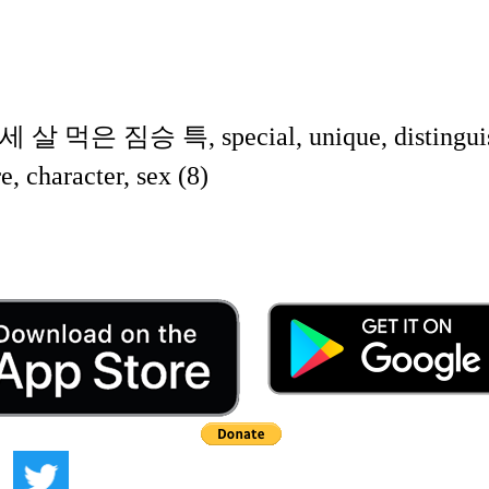
 짐승 특, special, unique, distinguish
aracter, sex (8)