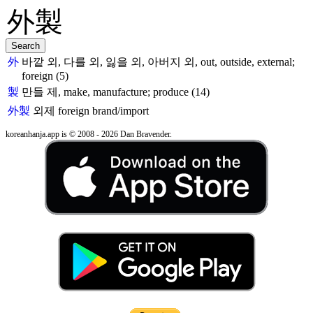
外
바깥 외, 다를 외, 잃을 외, 아버지 외, out, outside, external;
foreign (5)
製
만들 제, make, manufacture; produce (14)
外製
외제
foreign brand/import
koreanhanja.app is © 2008 - 2026 Dan Bravender.